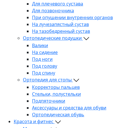
Для плечевого сустава
Для позвоночника
При опущении внутренних органов
На лучезапястный сустав
На тазобедренный сустав
Ортопедические подушки
Валики
На сидение
Под ноги
Под голову
Под спину
Ортопедия для стопы
Корректоры пальцев
Стельки, полустельки
Подпяточники
Аксессуары и средства для обуви
Ортопедическая обувь
Красота и фитнес