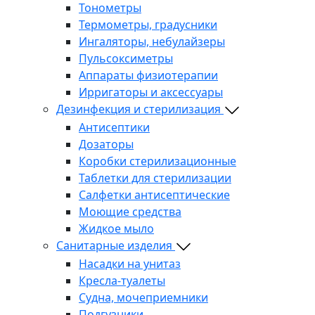
Тонометры
Термометры, градусники
Ингаляторы, небулайзеры
Пульсоксиметры
Аппараты физиотерапии
Ирригаторы и аксессуары
Дезинфекция и стерилизация
Антисептики
Дозаторы
Коробки стерилизационные
Таблетки для стерилизации
Салфетки антисептические
Моющие средства
Жидкое мыло
Санитарные изделия
Насадки на унитаз
Кресла-туалеты
Судна, мочеприемники
Подгузники