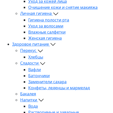
Уход за кожей лица
Очищение кожи и снятие макияжа
Личная гигиена
Гигиена полости рта
Уход за волосами
Влажные салфетки
Женская гигиена
Здоровое питание
Перекус
Хлебцы
Сладости
Вафли
Батончики
Заменители сахара
Конфеты, леденцы и мармелад
Бакалея
Напитки
Вода
Растворимые и заварные