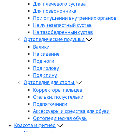
Для плечевого сустава
Для позвоночника
При опущении внутренних органов
На лучезапястный сустав
На тазобедренный сустав
Ортопедические подушки
Валики
На сидение
Под ноги
Под голову
Под спину
Ортопедия для стопы
Корректоры пальцев
Стельки, полустельки
Подпяточники
Аксессуары и средства для обуви
Ортопедическая обувь
Красота и фитнес