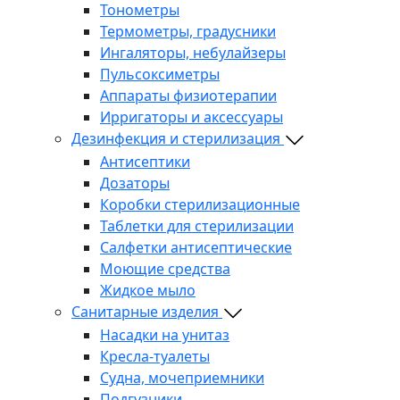
Тонометры
Термометры, градусники
Ингаляторы, небулайзеры
Пульсоксиметры
Аппараты физиотерапии
Ирригаторы и аксессуары
Дезинфекция и стерилизация
Антисептики
Дозаторы
Коробки стерилизационные
Таблетки для стерилизации
Салфетки антисептические
Моющие средства
Жидкое мыло
Санитарные изделия
Насадки на унитаз
Кресла-туалеты
Судна, мочеприемники
Подгузники