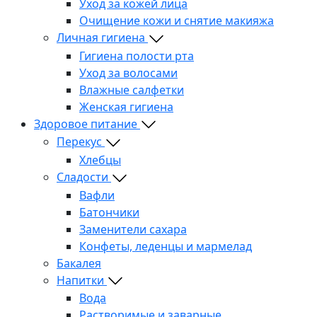
Уход за кожей лица
Очищение кожи и снятие макияжа
Личная гигиена
Гигиена полости рта
Уход за волосами
Влажные салфетки
Женская гигиена
Здоровое питание
Перекус
Хлебцы
Сладости
Вафли
Батончики
Заменители сахара
Конфеты, леденцы и мармелад
Бакалея
Напитки
Вода
Растворимые и заварные