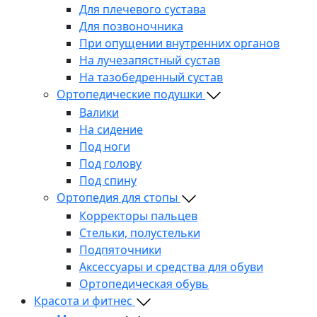
Для плечевого сустава
Для позвоночника
При опущении внутренних органов
На лучезапястный сустав
На тазобедренный сустав
Ортопедические подушки
Валики
На сидение
Под ноги
Под голову
Под спину
Ортопедия для стопы
Корректоры пальцев
Стельки, полустельки
Подпяточники
Аксессуары и средства для обуви
Ортопедическая обувь
Красота и фитнес