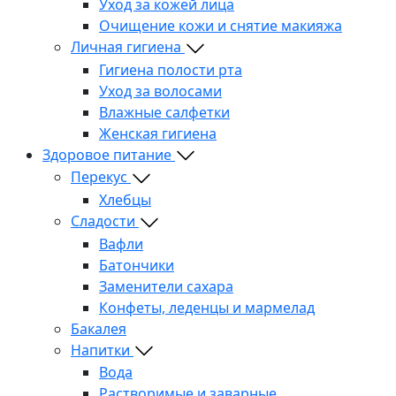
Уход за кожей лица
Очищение кожи и снятие макияжа
Личная гигиена
Гигиена полости рта
Уход за волосами
Влажные салфетки
Женская гигиена
Здоровое питание
Перекус
Хлебцы
Сладости
Вафли
Батончики
Заменители сахара
Конфеты, леденцы и мармелад
Бакалея
Напитки
Вода
Растворимые и заварные