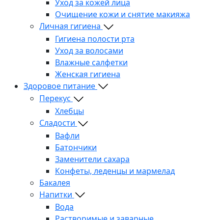
Уход за кожей лица
Очищение кожи и снятие макияжа
Личная гигиена
Гигиена полости рта
Уход за волосами
Влажные салфетки
Женская гигиена
Здоровое питание
Перекус
Хлебцы
Сладости
Вафли
Батончики
Заменители сахара
Конфеты, леденцы и мармелад
Бакалея
Напитки
Вода
Растворимые и заварные