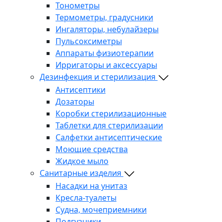
Тонометры
Термометры, градусники
Ингаляторы, небулайзеры
Пульсоксиметры
Аппараты физиотерапии
Ирригаторы и аксессуары
Дезинфекция и стерилизация
Антисептики
Дозаторы
Коробки стерилизационные
Таблетки для стерилизации
Салфетки антисептические
Моющие средства
Жидкое мыло
Санитарные изделия
Насадки на унитаз
Кресла-туалеты
Судна, мочеприемники
Подгузники