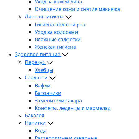
Уход за кожей лица
Очищение кожи и снятие макияжа
Личная гигиена
Гигиена полости рта
Уход за волосами
Влажные салфетки
Женская гигиена
Здоровое питание
Перекус
Хлебцы
Сладости
Вафли
Батончики
Заменители сахара
Конфеты, леденцы и мармелад
Бакалея
Напитки
Вода
Растворимые и заварные