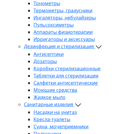
Тонометры
Термометры, градусники
Ингаляторы, небулайзеры
Пульсоксиметры
Аппараты физиотерапии
Ирригаторы и аксессуары
Дезинфекция и стерилизация
Антисептики
Дозаторы
Коробки стерилизационные
Таблетки для стерилизации
Салфетки антисептические
Моющие средства
Жидкое мыло
Санитарные изделия
Насадки на унитаз
Кресла-туалеты
Судна, мочеприемники
Подгузники