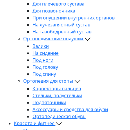
Для плечевого сустава
Для позвоночника
При опущении внутренних органов
На лучезапястный сустав
На тазобедренный сустав
Ортопедические подушки
Валики
На сидение
Под ноги
Под голову
Под спину
Ортопедия для стопы
Корректоры пальцев
Стельки, полустельки
Подпяточники
Аксессуары и средства для обуви
Ортопедическая обувь
Красота и фитнес