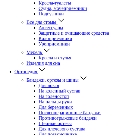
Кресла-туалеты
Судна, мочеприемники
Подгузники
Все для стомы
Аксессуары
Защитные и очищающие средства
Калоприемники
Уроприемники
Мебель
Кресла и стулья
Изделия для сна
Ортопедия
Бандажи, ортезы и шины
Для локтя
На коленный сустав
На голеностоп
На пальцы руки
Для беременных
Послеоперационные бандажи
Противогрыжевые бандажи
Шейные ортезы
Для плечевого сустава
Для позвоночника