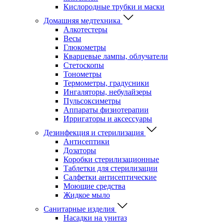
Кислородные трубки и маски
Домашняя медтехника
Алкотестеры
Весы
Глюкометры
Кварцевые лампы, облучатели
Стетоскопы
Тонометры
Термометры, градусники
Ингаляторы, небулайзеры
Пульсоксиметры
Аппараты физиотерапии
Ирригаторы и аксессуары
Дезинфекция и стерилизация
Антисептики
Дозаторы
Коробки стерилизационные
Таблетки для стерилизации
Салфетки антисептические
Моющие средства
Жидкое мыло
Санитарные изделия
Насадки на унитаз