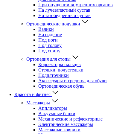
При опущении внутренних органов
На лучезапястный сустав
На тазобедренный сустав
Ортопедические подушки
Валики
На сидение
Под ноги
Под голову
Под спину
Ортопедия для стопы
Корректоры пальцев
Стельки, полустельки
Подпяточники
Аксессуары и средства для обуви
Ортопедическая обувь
Красота и фитнес
Массажеры
Аппликаторы
Вакуумные банки
Механические и рефлекторные
Электрические массажеры
Массажные коврики