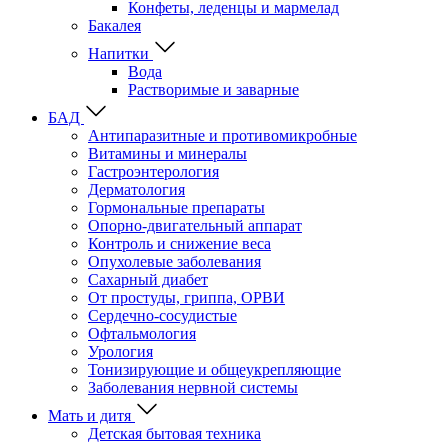
Конфеты, леденцы и мармелад
Бакалея
Напитки
Вода
Растворимые и заварные
БАД
Антипаразитные и противомикробные
Витамины и минералы
Гастроэнтерология
Дерматология
Гормональные препараты
Опорно-двигательный аппарат
Контроль и снижение веса
Опухолевые заболевания
Сахарный диабет
От простуды, гриппа, ОРВИ
Сердечно-сосудистые
Офтальмология
Урология
Тонизирующие и общеукрепляющие
Заболевания нервной системы
Мать и дитя
Детская бытовая техника