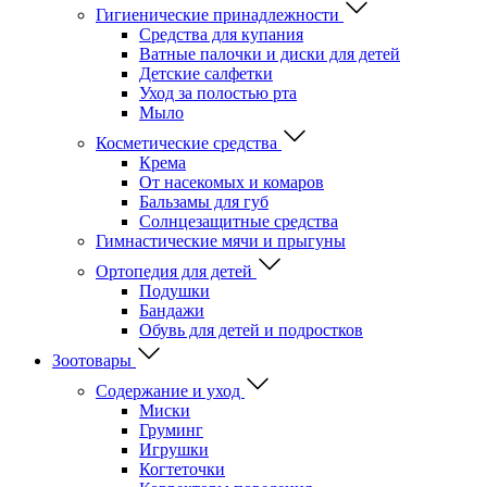
Гигиенические принадлежности
Средства для купания
Ватные палочки и диски для детей
Детские салфетки
Уход за полостью рта
Мыло
Косметические средства
Крема
От насекомых и комаров
Бальзамы для губ
Солнцезащитные средства
Гимнастические мячи и прыгуны
Ортопедия для детей
Подушки
Бандажи
Обувь для детей и подростков
Зоотовары
Содержание и уход
Миски
Груминг
Игрушки
Когтеточки