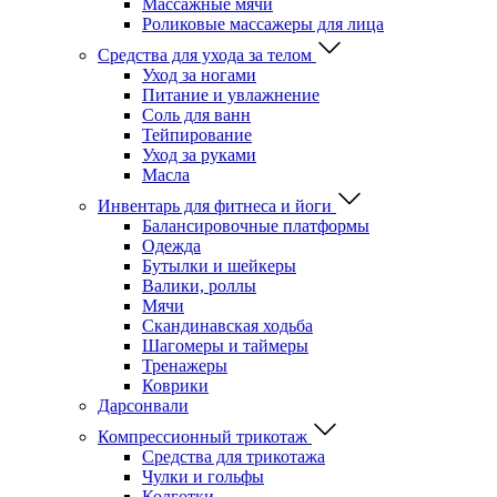
Массажные мячи
Роликовые массажеры для лица
Средства для ухода за телом
Уход за ногами
Питание и увлажнение
Соль для ванн
Тейпирование
Уход за руками
Масла
Инвентарь для фитнеса и йоги
Балансировочные платформы
Одежда
Бутылки и шейкеры
Валики, роллы
Мячи
Скандинавская ходьба
Шагомеры и таймеры
Тренажеры
Коврики
Дарсонвали
Компрессионный трикотаж
Средства для трикотажа
Чулки и гольфы
Колготки