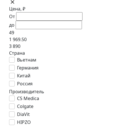
Цена, ₽
От
до
49
1 969.50
3 890
Страна
Вьетнам
Германия
Китай
Россия
Производитель
CS Medica
Colgate
DiaVit
HIPZO