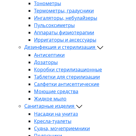
Тонометры
Термометры, градусники
Ингаляторы, небулайзеры
Пульсоксиметры
Аппараты физиотерапии
Ирригаторы и аксессуары
Дезинфекция и стерилизация
Антисептики
Дозаторы
Коробки стерилизационные
Таблетки для стерилизации
Салфетки антисептические
Моющие средства
Жидкое мыло
Санитарные изделия
Насадки на унитаз
Кресла-туалеты
Судна, мочеприемники
Подгузники