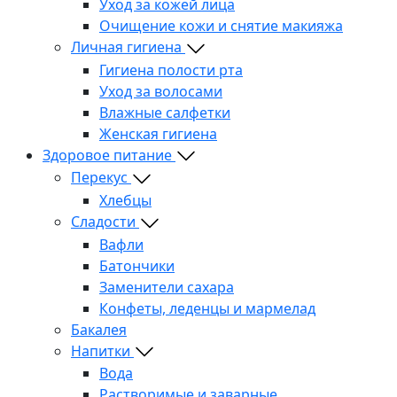
Уход за кожей лица
Очищение кожи и снятие макияжа
Личная гигиена
Гигиена полости рта
Уход за волосами
Влажные салфетки
Женская гигиена
Здоровое питание
Перекус
Хлебцы
Сладости
Вафли
Батончики
Заменители сахара
Конфеты, леденцы и мармелад
Бакалея
Напитки
Вода
Растворимые и заварные