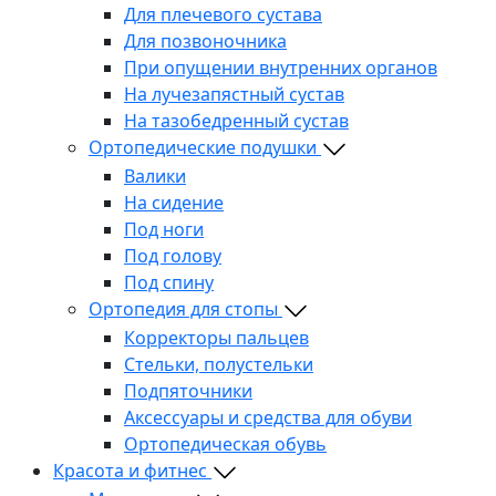
Для плечевого сустава
Для позвоночника
При опущении внутренних органов
На лучезапястный сустав
На тазобедренный сустав
Ортопедические подушки
Валики
На сидение
Под ноги
Под голову
Под спину
Ортопедия для стопы
Корректоры пальцев
Стельки, полустельки
Подпяточники
Аксессуары и средства для обуви
Ортопедическая обувь
Красота и фитнес