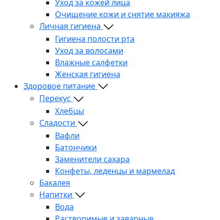
Уход за кожей лица
Очищение кожи и снятие макияжа
Личная гигиена
Гигиена полости рта
Уход за волосами
Влажные салфетки
Женская гигиена
Здоровое питание
Перекус
Хлебцы
Сладости
Вафли
Батончики
Заменители сахара
Конфеты, леденцы и мармелад
Бакалея
Напитки
Вода
Растворимые и заварные