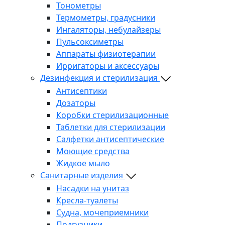
Тонометры
Термометры, градусники
Ингаляторы, небулайзеры
Пульсоксиметры
Аппараты физиотерапии
Ирригаторы и аксессуары
Дезинфекция и стерилизация
Антисептики
Дозаторы
Коробки стерилизационные
Таблетки для стерилизации
Салфетки антисептические
Моющие средства
Жидкое мыло
Санитарные изделия
Насадки на унитаз
Кресла-туалеты
Судна, мочеприемники
Подгузники