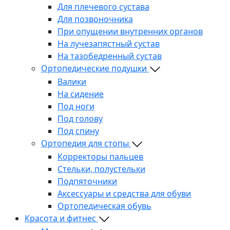
Для плечевого сустава
Для позвоночника
При опущении внутренних органов
На лучезапястный сустав
На тазобедренный сустав
Ортопедические подушки
Валики
На сидение
Под ноги
Под голову
Под спину
Ортопедия для стопы
Корректоры пальцев
Стельки, полустельки
Подпяточники
Аксессуары и средства для обуви
Ортопедическая обувь
Красота и фитнес