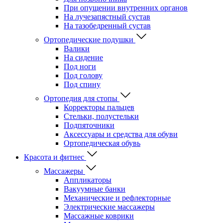
При опущении внутренних органов
На лучезапястный сустав
На тазобедренный сустав
Ортопедические подушки
Валики
На сидение
Под ноги
Под голову
Под спину
Ортопедия для стопы
Корректоры пальцев
Стельки, полустельки
Подпяточники
Аксессуары и средства для обуви
Ортопедическая обувь
Красота и фитнес
Массажеры
Аппликаторы
Вакуумные банки
Механические и рефлекторные
Электрические массажеры
Массажные коврики