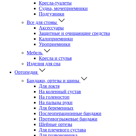
Кресла-туалеты
Судна, мочеприемники
Подгузники
Все для стомы
Аксессуары
Защитные и очищающие средства
Калоприемники
Уроприемники
Мебель
Кресла и стулья
Изделия для сна
Ортопедия
Бандажи, ортезы и шины
Для локтя
На коленный сустав
На голеностоп
На пальцы руки
Для беременных
Послеоперационные бандажи
Противогрыжевые бандажи
Шейные ортезы
Для плечевого сустава
Для позвоночника