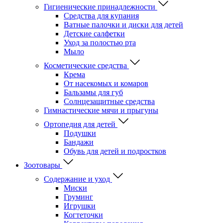
Гигиенические принадлежности
Средства для купания
Ватные палочки и диски для детей
Детские салфетки
Уход за полостью рта
Мыло
Косметические средства
Крема
От насекомых и комаров
Бальзамы для губ
Солнцезащитные средства
Гимнастические мячи и прыгуны
Ортопедия для детей
Подушки
Бандажи
Обувь для детей и подростков
Зоотовары
Содержание и уход
Миски
Груминг
Игрушки
Когтеточки