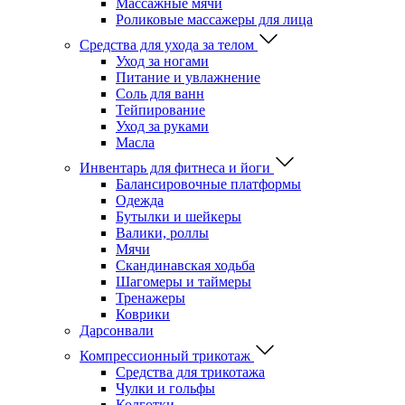
Массажные мячи
Роликовые массажеры для лица
Средства для ухода за телом
Уход за ногами
Питание и увлажнение
Соль для ванн
Тейпирование
Уход за руками
Масла
Инвентарь для фитнеса и йоги
Балансировочные платформы
Одежда
Бутылки и шейкеры
Валики, роллы
Мячи
Скандинавская ходьба
Шагомеры и таймеры
Тренажеры
Коврики
Дарсонвали
Компрессионный трикотаж
Средства для трикотажа
Чулки и гольфы
Колготки