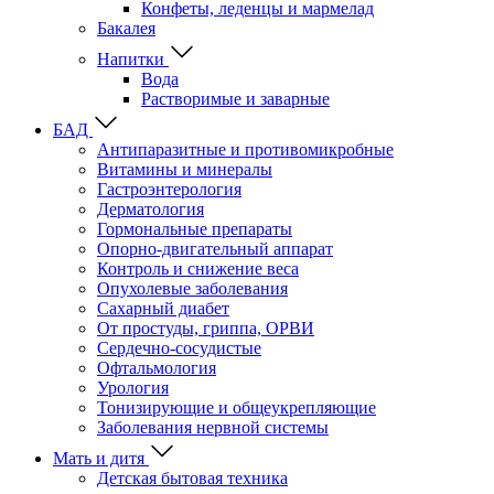
Конфеты, леденцы и мармелад
Бакалея
Напитки
Вода
Растворимые и заварные
БАД
Антипаразитные и противомикробные
Витамины и минералы
Гастроэнтерология
Дерматология
Гормональные препараты
Опорно-двигательный аппарат
Контроль и снижение веса
Опухолевые заболевания
Сахарный диабет
От простуды, гриппа, ОРВИ
Сердечно-сосудистые
Офтальмология
Урология
Тонизирующие и общеукрепляющие
Заболевания нервной системы
Мать и дитя
Детская бытовая техника