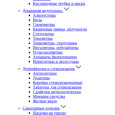
Кислородные трубки и маски
Домашняя медтехника
Алкотестеры
Весы
Глюкометры
Кварцевые лампы, облучатели
Стетоскопы
Тонометры
Термометры, градусники
Ингаляторы, небулайзеры
Пульсоксиметры
Аппараты физиотерапии
Ирригаторы и аксессуары
Дезинфекция и стерилизация
Антисептики
Дозаторы
Коробки стерилизационные
Таблетки для стерилизации
Салфетки антисептические
Моющие средства
Жидкое мыло
Санитарные изделия
Насадки на унитаз