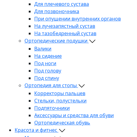
Для плечевого сустава
Для позвоночника
При опущении внутренних органов
На лучезапястный сустав
На тазобедренный сустав
Ортопедические подушки
Валики
На сидение
Под ноги
Под голову
Под спину
Ортопедия для стопы
Корректоры пальцев
Стельки, полустельки
Подпяточники
Аксессуары и средства для обуви
Ортопедическая обувь
Красота и фитнес