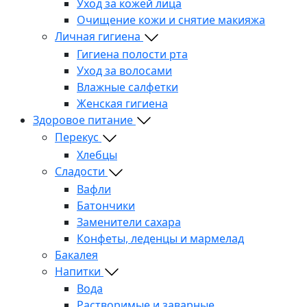
Уход за кожей лица
Очищение кожи и снятие макияжа
Личная гигиена
Гигиена полости рта
Уход за волосами
Влажные салфетки
Женская гигиена
Здоровое питание
Перекус
Хлебцы
Сладости
Вафли
Батончики
Заменители сахара
Конфеты, леденцы и мармелад
Бакалея
Напитки
Вода
Растворимые и заварные