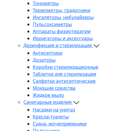
Тонометры
Термометры, градусники
Ингаляторы, небулайзеры
Пульсоксиметры
Аппараты физиотерапии
Ирригаторы и аксессуары
Дезинфекция и стерилизация
Антисептики
Дозаторы
Коробки стерилизационные
Таблетки для стерилизации
Салфетки антисептические
Моющие средства
Жидкое мыло
Санитарные изделия
Насадки на унитаз
Кресла-туалеты
Судна, мочеприемники
Подгузники