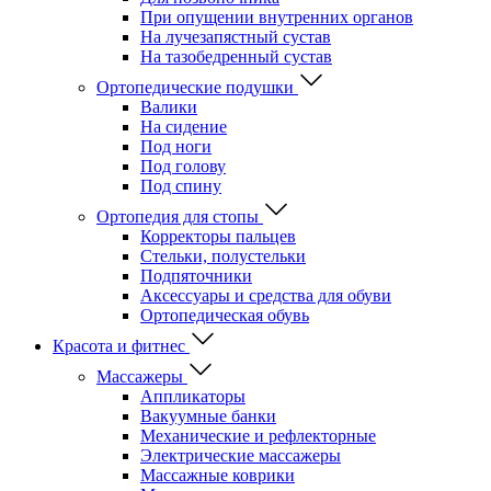
При опущении внутренних органов
На лучезапястный сустав
На тазобедренный сустав
Ортопедические подушки
Валики
На сидение
Под ноги
Под голову
Под спину
Ортопедия для стопы
Корректоры пальцев
Стельки, полустельки
Подпяточники
Аксессуары и средства для обуви
Ортопедическая обувь
Красота и фитнес
Массажеры
Аппликаторы
Вакуумные банки
Механические и рефлекторные
Электрические массажеры
Массажные коврики