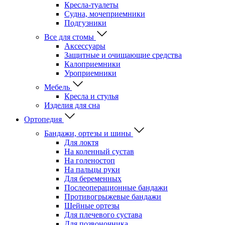
Кресла-туалеты
Судна, мочеприемники
Подгузники
Все для стомы
Аксессуары
Защитные и очищающие средства
Калоприемники
Уроприемники
Мебель
Кресла и стулья
Изделия для сна
Ортопедия
Бандажи, ортезы и шины
Для локтя
На коленный сустав
На голеностоп
На пальцы руки
Для беременных
Послеоперационные бандажи
Противогрыжевые бандажи
Шейные ортезы
Для плечевого сустава
Для позвоночника