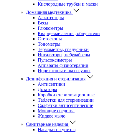
Кислородные трубки и маски
Домашняя медтехника
Алкотестеры
Весы
Глюкометры
Кварцевые лампы, облучатели
Стетоскопы
Тонометры
Термометры, градусники
Ингаляторы, небулайзеры
Пульсоксиметры
Аппараты физиотерапии
Ирригаторы и аксессуары
Дезинфекция и стерилизация
Антисептики
Дозаторы
Коробки стерилизационные
Таблетки для стерилизации
Салфетки антисептические
Моющие средства
Жидкое мыло
Санитарные изделия
Насадки на унитаз