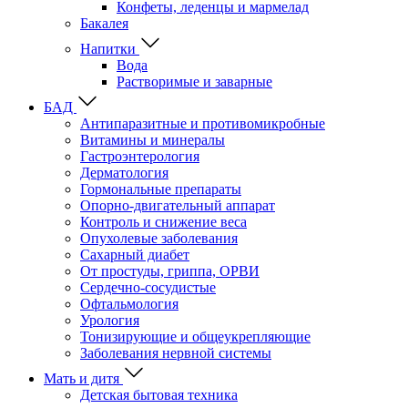
Конфеты, леденцы и мармелад
Бакалея
Напитки
Вода
Растворимые и заварные
БАД
Антипаразитные и противомикробные
Витамины и минералы
Гастроэнтерология
Дерматология
Гормональные препараты
Опорно-двигательный аппарат
Контроль и снижение веса
Опухолевые заболевания
Сахарный диабет
От простуды, гриппа, ОРВИ
Сердечно-сосудистые
Офтальмология
Урология
Тонизирующие и общеукрепляющие
Заболевания нервной системы
Мать и дитя
Детская бытовая техника