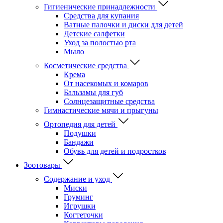
Гигиенические принадлежности
Средства для купания
Ватные палочки и диски для детей
Детские салфетки
Уход за полостью рта
Мыло
Косметические средства
Крема
От насекомых и комаров
Бальзамы для губ
Солнцезащитные средства
Гимнастические мячи и прыгуны
Ортопедия для детей
Подушки
Бандажи
Обувь для детей и подростков
Зоотовары
Содержание и уход
Миски
Груминг
Игрушки
Когтеточки