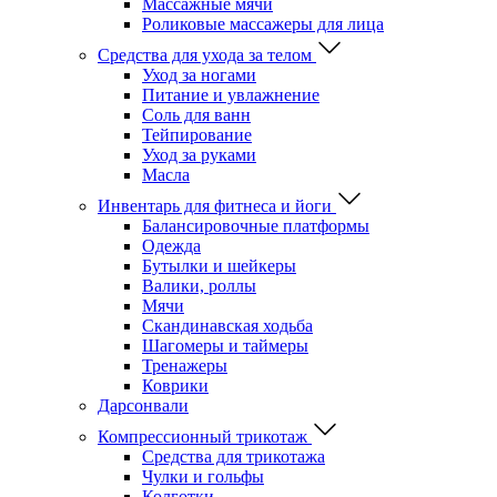
Массажные мячи
Роликовые массажеры для лица
Средства для ухода за телом
Уход за ногами
Питание и увлажнение
Соль для ванн
Тейпирование
Уход за руками
Масла
Инвентарь для фитнеса и йоги
Балансировочные платформы
Одежда
Бутылки и шейкеры
Валики, роллы
Мячи
Скандинавская ходьба
Шагомеры и таймеры
Тренажеры
Коврики
Дарсонвали
Компрессионный трикотаж
Средства для трикотажа
Чулки и гольфы
Колготки