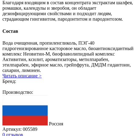
Благодаря входящим в состав концентрата экстрактам шалфея,
ромашки, календулы и зверобоя, он обладает
дезинфицирующими свойствами и подходит людям,
страдающим гингивитом, пародонтитом и пародонтозом.
Состав
Вода очищенная, пропиленгликоль, ПЭГ-40
гидрогенизированное касторовое масло, биоантиоксидантный
комплекс Неовитин-М, биофлаволипидный комплекс
Активитин, ксилит, ароматизаторы, метилпарабен,
этилпарабен, эфирное масло, грейпфрута, ДМДМ гидантоин,
сахарин, лимонен.
Читать описание >
Бренд:
Производство:
Россия
Артикул:
005589
0 отзывов