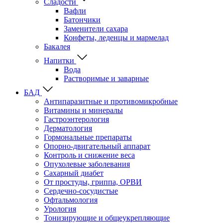
Сладости
Вафли
Батончики
Заменители сахара
Конфеты, леденцы и мармелад
Бакалея
Напитки
Вода
Растворимые и заварные
БАД
Антипаразитные и противомикробные
Витамины и минералы
Гастроэнтерология
Дерматология
Гормональные препараты
Опорно-двигательный аппарат
Контроль и снижение веса
Опухолевые заболевания
Сахарный диабет
От простуды, гриппа, ОРВИ
Сердечно-сосудистые
Офтальмология
Урология
Тонизирующие и общеукрепляющие