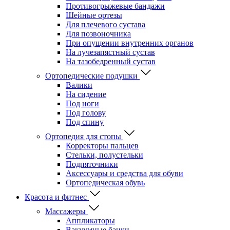
Противогрыжевые бандажи
Шейные ортезы
Для плечевого сустава
Для позвоночника
При опущении внутренних органов
На лучезапястный сустав
На тазобедренный сустав
Ортопедические подушки
Валики
На сидение
Под ноги
Под голову
Под спину
Ортопедия для стопы
Корректоры пальцев
Стельки, полустельки
Подпяточники
Аксессуары и средства для обуви
Ортопедическая обувь
Красота и фитнес
Массажеры
Аппликаторы
Вакуумные банки