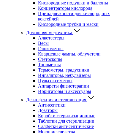
Кислородные подушки и баллоны
Концентраторы кислорода
Принадлежности для кислородных
коктейлей
Кислородные трубки и маски
Домашняя медтехника
Алкотестеры
Весы
Глюкометры
Кварцевые лампы, облучатели
Стетоскопы
Тонометры
Термометры, градусники
Ингаляторы, небулайзеры
Пульсоксиметры
Аппараты физиотерапии
Ирригаторы и аксессуары
Дезинфекция и стерилизация
Антисептики
Дозаторы
Коробки стерилизационные
Таблетки для стерилизации
Салфетки антисептические
Моющие средства