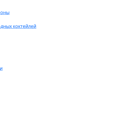
лоны
дных коктейлей
и