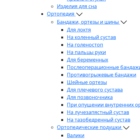
Изделия для сна
Ортопедия
Бандажи, ортезы и шины
Для локтя
На коленный сустав
На голеностоп
На пальцы руки
Для беременных
Послеоперационные бандаж
Противогрыжевые бандажи
Шейные ортезы
Для плечевого сустава
Для позвоночника
При опущении внутренних о
На лучезапястный сустав
На тазобедренный сустав
Ортопедические подушки
Валики