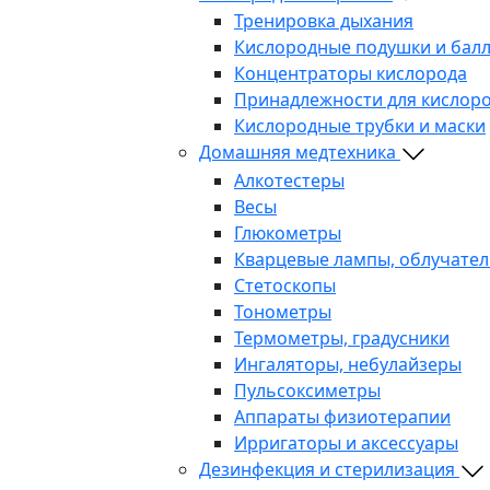
Тренировка дыхания
Кислородные подушки и бал
Концентраторы кислорода
Принадлежности для кислоро
Кислородные трубки и маски
Домашняя медтехника
Алкотестеры
Весы
Глюкометры
Кварцевые лампы, облучател
Стетоскопы
Тонометры
Термометры, градусники
Ингаляторы, небулайзеры
Пульсоксиметры
Аппараты физиотерапии
Ирригаторы и аксессуары
Дезинфекция и стерилизация