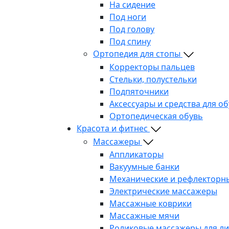
На сидение
Под ноги
Под голову
Под спину
Ортопедия для стопы
Корректоры пальцев
Стельки, полустельки
Подпяточники
Аксессуары и средства для о
Ортопедическая обувь
Красота и фитнес
Массажеры
Аппликаторы
Вакуумные банки
Механические и рефлекторн
Электрические массажеры
Массажные коврики
Массажные мячи
Роликовые массажеры для л