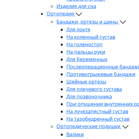
Изделия для сна
Ортопедия
Бандажи, ортезы и шины
Для локтя
На коленный сустав
На голеностоп
На пальцы руки
Для беременных
Послеоперационные бандаж
Противогрыжевые бандажи
Шейные ортезы
Для плечевого сустава
Для позвоночника
При опущении внутренних о
На лучезапястный сустав
На тазобедренный сустав
Ортопедические подушки
Валики