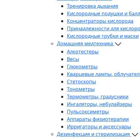
Тренировка дыхания
Кислородные подушки и бал
Концентраторы кислорода
Принадлежности для кислоро
Кислородные трубки и маски
Домашняя медтехника
Алкотестеры
Весы
Глюкометры
Кварцевые лампы, облучател
Стетоскопы
Тонометры
Термометры, градусники
Ингаляторы, небулайзеры
Пульсоксиметры
Аппараты физиотерапии
Ирригаторы и аксессуары
Дезинфекция и стерилизация