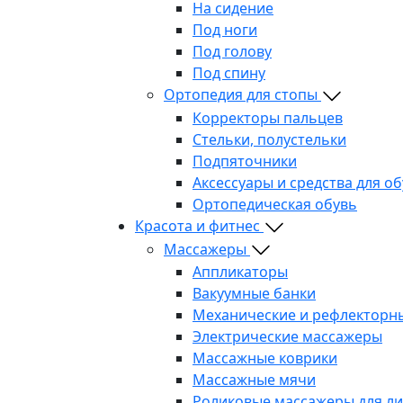
На сидение
Под ноги
Под голову
Под спину
Ортопедия для стопы
Корректоры пальцев
Стельки, полустельки
Подпяточники
Аксессуары и средства для о
Ортопедическая обувь
Красота и фитнес
Массажеры
Аппликаторы
Вакуумные банки
Механические и рефлекторн
Электрические массажеры
Массажные коврики
Массажные мячи
Роликовые массажеры для л