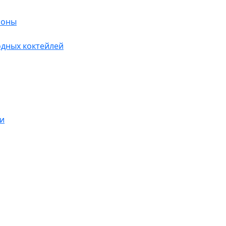
лоны
дных коктейлей
и