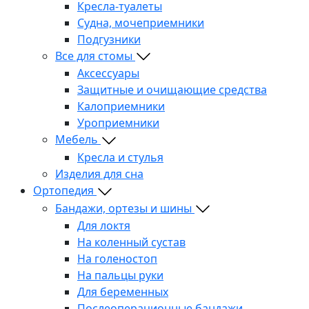
Кресла-туалеты
Судна, мочеприемники
Подгузники
Все для стомы
Аксессуары
Защитные и очищающие средства
Калоприемники
Уроприемники
Мебель
Кресла и стулья
Изделия для сна
Ортопедия
Бандажи, ортезы и шины
Для локтя
На коленный сустав
На голеностоп
На пальцы руки
Для беременных
Послеоперационные бандажи