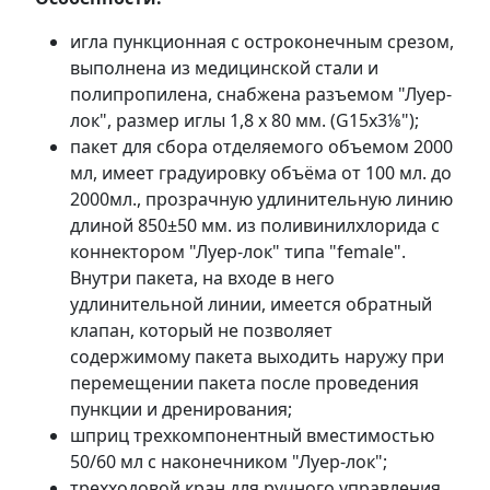
игла пункционная с остроконечным срезом,
выполнена из медицинской стали и
полипропилена, снабжена разъемом "Луер-
лок", размер иглы 1,8 х 80 мм. (G15х3⅛");
пакет для сбора отделяемого объемом 2000
мл, имеет градуировку объёма от 100 мл. до
2000мл., прозрачную удлинительную линию
длиной 850±50 мм. из поливинилхлорида с
коннектором "Луер-лок" типа "female".
Внутри пакета, на входе в него
удлинительной линии, имеется обратный
клапан, который не позволяет
содержимому пакета выходить наружу при
перемещении пакета после проведения
пункции и дренирования;
шприц трехкомпонентный вместимостью
50/60 мл с наконечником "Луер-лок";
трехходовой кран для ручного управления