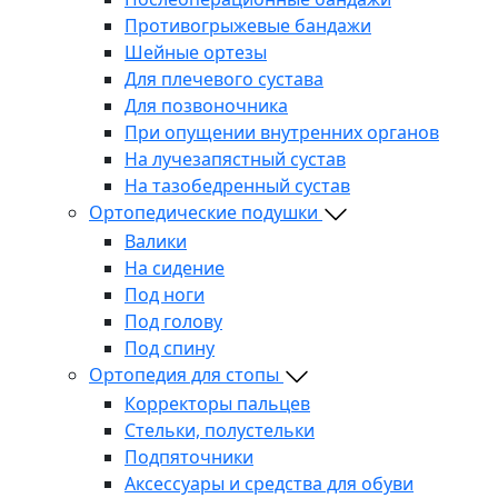
Противогрыжевые бандажи
Шейные ортезы
Для плечевого сустава
Для позвоночника
При опущении внутренних органов
На лучезапястный сустав
На тазобедренный сустав
Ортопедические подушки
Валики
На сидение
Под ноги
Под голову
Под спину
Ортопедия для стопы
Корректоры пальцев
Стельки, полустельки
Подпяточники
Аксессуары и средства для обуви