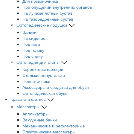
Для позвоночника
При опущении внутренних органов
На лучезапястный сустав
На тазобедренный сустав
Ортопедические подушки
Валики
На сидение
Под ноги
Под голову
Под спину
Ортопедия для стопы
Корректоры пальцев
Стельки, полустельки
Подпяточники
Аксессуары и средства для обуви
Ортопедическая обувь
Красота и фитнес
Массажеры
Аппликаторы
Вакуумные банки
Механические и рефлекторные
Электрические массажеры