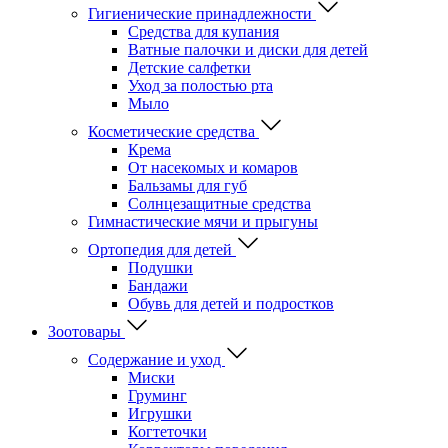
Гигиенические принадлежности
Средства для купания
Ватные палочки и диски для детей
Детские салфетки
Уход за полостью рта
Мыло
Косметические средства
Крема
От насекомых и комаров
Бальзамы для губ
Солнцезащитные средства
Гимнастические мячи и прыгуны
Ортопедия для детей
Подушки
Бандажи
Обувь для детей и подростков
Зоотовары
Содержание и уход
Миски
Груминг
Игрушки
Когтеточки