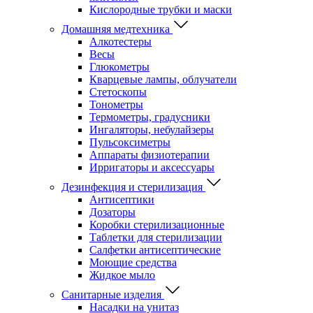
Кислородные трубки и маски
Домашняя медтехника
Алкотестеры
Весы
Глюкометры
Кварцевые лампы, облучатели
Стетоскопы
Тонометры
Термометры, градусники
Ингаляторы, небулайзеры
Пульсоксиметры
Аппараты физиотерапии
Ирригаторы и аксессуары
Дезинфекция и стерилизация
Антисептики
Дозаторы
Коробки стерилизационные
Таблетки для стерилизации
Салфетки антисептические
Моющие средства
Жидкое мыло
Санитарные изделия
Насадки на унитаз