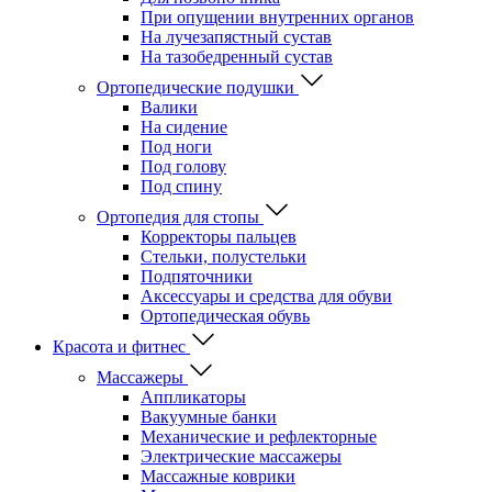
При опущении внутренних органов
На лучезапястный сустав
На тазобедренный сустав
Ортопедические подушки
Валики
На сидение
Под ноги
Под голову
Под спину
Ортопедия для стопы
Корректоры пальцев
Стельки, полустельки
Подпяточники
Аксессуары и средства для обуви
Ортопедическая обувь
Красота и фитнес
Массажеры
Аппликаторы
Вакуумные банки
Механические и рефлекторные
Электрические массажеры
Массажные коврики