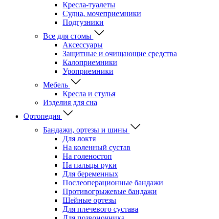
Кресла-туалеты
Судна, мочеприемники
Подгузники
Все для стомы
Аксессуары
Защитные и очищающие средства
Калоприемники
Уроприемники
Мебель
Кресла и стулья
Изделия для сна
Ортопедия
Бандажи, ортезы и шины
Для локтя
На коленный сустав
На голеностоп
На пальцы руки
Для беременных
Послеоперационные бандажи
Противогрыжевые бандажи
Шейные ортезы
Для плечевого сустава
Для позвоночника