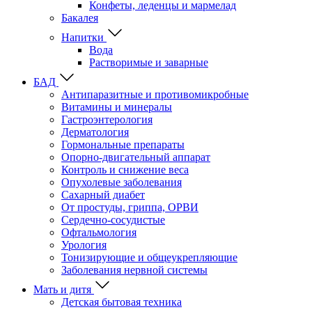
Конфеты, леденцы и мармелад
Бакалея
Напитки
Вода
Растворимые и заварные
БАД
Антипаразитные и противомикробные
Витамины и минералы
Гастроэнтерология
Дерматология
Гормональные препараты
Опорно-двигательный аппарат
Контроль и снижение веса
Опухолевые заболевания
Сахарный диабет
От простуды, гриппа, ОРВИ
Сердечно-сосудистые
Офтальмология
Урология
Тонизирующие и общеукрепляющие
Заболевания нервной системы
Мать и дитя
Детская бытовая техника