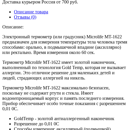
Доставка курьером Россия
от 700 руб.
Описание товара
Отзывы (0)
Описание:
Электронный термометр (или градусник) Microlife MT-1622
предназначен для измерения температуры тела человека тремя
способами: орально, в подмышечной впадине (аксиллярно)
или ректально. Время измерения около 60 сек.
Термометр Microlife MT-1622 имеет золотой наконечник,
выполненный по технология Gold Temp, которая не вызывает
аллергии. Это отличное решение для маленьких детей и
людей, страдающих аллергией на никель.
Термометр Microlife MT-1622 максимально безопасен,
поскольку не содержит ртути и стекла. Имеет
водонепроницаемый корпус и память последнего измерения.
Прибор обеспечивает особо точные показания с разрешением
0,01 0C.
GoldTemp - золотой антиаллергенный наконечник
Разрешение до 0,01 0C
Способы измерения: аксиллярный (подмышкой),