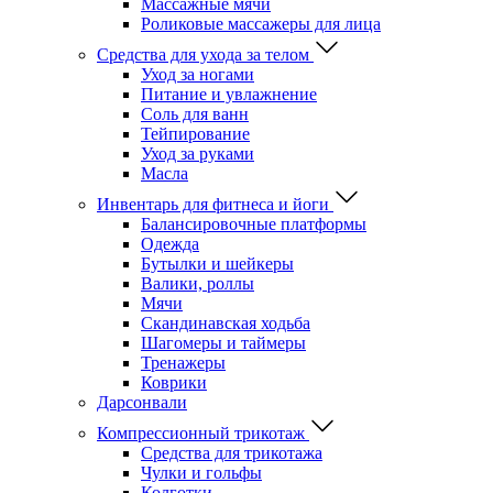
Массажные мячи
Роликовые массажеры для лица
Средства для ухода за телом
Уход за ногами
Питание и увлажнение
Соль для ванн
Тейпирование
Уход за руками
Масла
Инвентарь для фитнеса и йоги
Балансировочные платформы
Одежда
Бутылки и шейкеры
Валики, роллы
Мячи
Скандинавская ходьба
Шагомеры и таймеры
Тренажеры
Коврики
Дарсонвали
Компрессионный трикотаж
Средства для трикотажа
Чулки и гольфы
Колготки