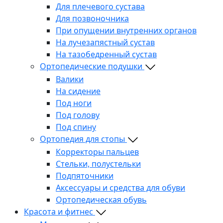
Для плечевого сустава
Для позвоночника
При опущении внутренних органов
На лучезапястный сустав
На тазобедренный сустав
Ортопедические подушки
Валики
На сидение
Под ноги
Под голову
Под спину
Ортопедия для стопы
Корректоры пальцев
Стельки, полустельки
Подпяточники
Аксессуары и средства для обуви
Ортопедическая обувь
Красота и фитнес