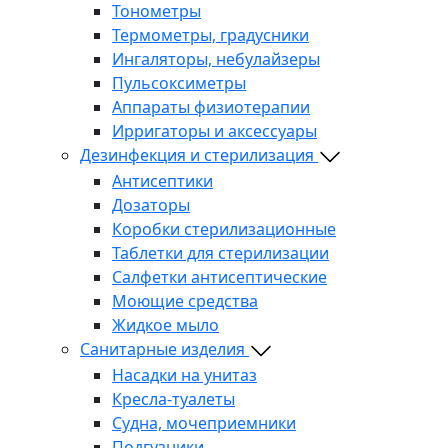
Тонометры
Термометры, градусники
Ингаляторы, небулайзеры
Пульсоксиметры
Аппараты физиотерапии
Ирригаторы и аксессуары
Дезинфекция и стерилизация
Антисептики
Дозаторы
Коробки стерилизационные
Таблетки для стерилизации
Салфетки антисептические
Моющие средства
Жидкое мыло
Санитарные изделия
Насадки на унитаз
Кресла-туалеты
Судна, мочеприемники
Подгузники