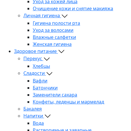
Уход за кожей лица
Очищение кожи и снятие макияжа
Личная гигиена
Гигиена полости рта
Уход за волосами
Влажные салфетки
Женская гигиена
Здоровое питание
Перекус
Хлебцы
Сладости
Вафли
Батончики
Заменители сахара
Конфеты, леденцы и мармелад
Бакалея
Напитки
Вода
Растворимые и заварные