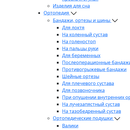
Изделия для сна
Ортопедия
Бандажи, ортезы и шины
Для локтя
На коленный сустав
На голеностоп
На пальцы руки
Для беременных
Послеоперационные бандаж
Противогрыжевые бандажи
Шейные ортезы
Для плечевого сустава
Для позвоночника
При опущении внутренних о
На лучезапястный сустав
На тазобедренный сустав
Ортопедические подушки
Валики