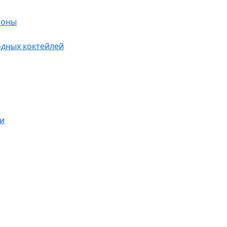
лоны
дных коктейлей
и