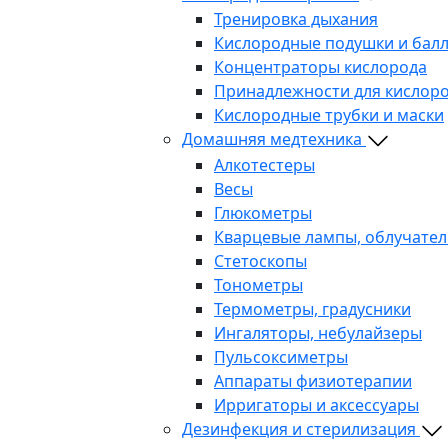
Тренировка дыхания
Кислородные подушки и бал
Концентраторы кислорода
Принадлежности для кислоро
Кислородные трубки и маски
Домашняя медтехника
Алкотестеры
Весы
Глюкометры
Кварцевые лампы, облучател
Стетоскопы
Тонометры
Термометры, градусники
Ингаляторы, небулайзеры
Пульсоксиметры
Аппараты физиотерапии
Ирригаторы и аксессуары
Дезинфекция и стерилизация