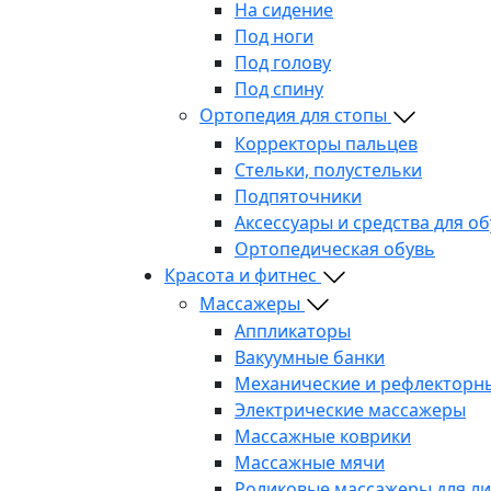
На сидение
Под ноги
Под голову
Под спину
Ортопедия для стопы
Корректоры пальцев
Стельки, полустельки
Подпяточники
Аксессуары и средства для о
Ортопедическая обувь
Красота и фитнес
Массажеры
Аппликаторы
Вакуумные банки
Механические и рефлекторн
Электрические массажеры
Массажные коврики
Массажные мячи
Роликовые массажеры для л