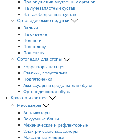
При опущении внутренних органов
На лучезапястный сустав
На тазобедренный сустав
Ортопедические подушки
Валики
На сидение
Под ноги
Под голову
Под спину
Ортопедия для стопы
Корректоры пальцев
Стельки, полустельки
Подпяточники
Аксессуары и средства для обуви
Ортопедическая обувь
Красота и фитнес
Массажеры
Аппликаторы
Вакуумные банки
Механические и рефлекторные
Электрические массажеры
Массажные коврики