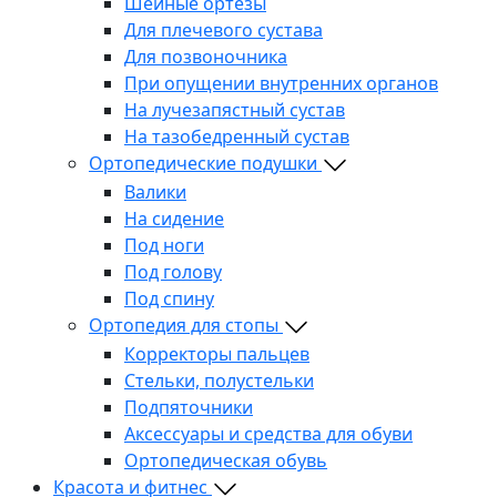
Шейные ортезы
Для плечевого сустава
Для позвоночника
При опущении внутренних органов
На лучезапястный сустав
На тазобедренный сустав
Ортопедические подушки
Валики
На сидение
Под ноги
Под голову
Под спину
Ортопедия для стопы
Корректоры пальцев
Стельки, полустельки
Подпяточники
Аксессуары и средства для обуви
Ортопедическая обувь
Красота и фитнес