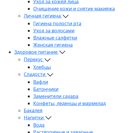
Уход за кожей лица
Очищение кожи и снятие макияжа
Личная гигиена
Гигиена полости рта
Уход за волосами
Влажные салфетки
Женская гигиена
Здоровое питание
Перекус
Хлебцы
Сладости
Вафли
Батончики
Заменители сахара
Конфеты, леденцы и мармелад
Бакалея
Напитки
Вода
Растворимые и заварные