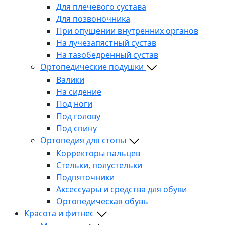
Для плечевого сустава
Для позвоночника
При опущении внутренних органов
На лучезапястный сустав
На тазобедренный сустав
Ортопедические подушки
Валики
На сидение
Под ноги
Под голову
Под спину
Ортопедия для стопы
Корректоры пальцев
Стельки, полустельки
Подпяточники
Аксессуары и средства для обуви
Ортопедическая обувь
Красота и фитнес