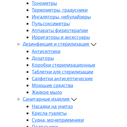
Тонометры
Термометры, градусники
Ингаляторы, небулайзеры
Пульсоксиметры
Аппараты физиотерапии
Ирригаторы и аксессуары
Дезинфекция и стерилизация
Антисептики
Дозаторы
Коробки стерилизационные
Таблетки для стерилизации
Салфетки антисептические
Моющие средства
Жидкое мыло
Санитарные изделия
Насадки на унитаз
Кресла-туалеты
Судна, мочеприемники
Подгузники