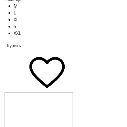
M
L
XL
S
XXL
Купить