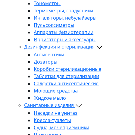
Тонометры
Термометры, градусники
Ингаляторы, небулайзеры
Пульсоксиметры
Аппараты физиотерапии
Ирригаторы и аксессуары
Дезинфекция и стерилизация
Антисептики
Дозаторы
Коробки стерилизационные
Таблетки для стерилизации
Салфетки антисептические
Моющие средства
Жидкое мыло
Санитарные изделия
Насадки на унитаз
Кресла-туалеты
Судна, мочеприемники
Подгузники