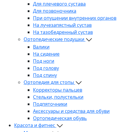
Для плечевого сустава
Для позвоночника
При опущении внутренних органов
На лучезапястный сустав
На тазобедренный сустав
Ортопедические подушки
Валики
На сидение
Под ноги
Под голову
Под спину
Ортопедия для стопы
Корректоры пальцев
Стельки, полустельки
Подпяточники
Аксессуары и средства для обуви
Ортопедическая обувь
Красота и фитнес