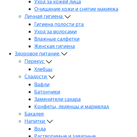
Уход за кожей лица
Очищение кожи и снятие макияжа
Личная гигиена
Гигиена полости рта
Уход за волосами
Влажные салфетки
Женская гигиена
Здоровое питание
Перекус
Хлебцы
Сладости
Вафли
Батончики
Заменители сахара
Конфеты, леденцы и мармелад
Бакалея
Напитки
Вода
Растворимые и заварные