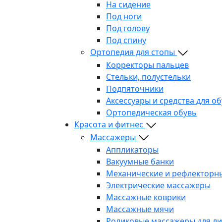
На сидение
Под ноги
Под голову
Под спину
Ортопедия для стопы
Корректоры пальцев
Стельки, полустельки
Подпяточники
Аксессуары и средства для о
Ортопедическая обувь
Красота и фитнес
Массажеры
Аппликаторы
Вакуумные банки
Механические и рефлекторн
Электрические массажеры
Массажные коврики
Массажные мячи
Роликовые массажеры для л