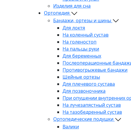
Изделия для сна
Ортопедия
Бандажи, ортезы и шины
Для локтя
На коленный сустав
На голеностоп
На пальцы руки
Для беременных
Послеоперационные бандаж
Противогрыжевые бандажи
Шейные ортезы
Для плечевого сустава
Для позвоночника
При опущении внутренних о
На лучезапястный сустав
На тазобедренный сустав
Ортопедические подушки
Валики