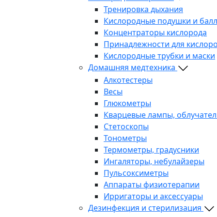
Тренировка дыхания
Кислородные подушки и бал
Концентраторы кислорода
Принадлежности для кислоро
Кислородные трубки и маски
Домашняя медтехника
Алкотестеры
Весы
Глюкометры
Кварцевые лампы, облучател
Стетоскопы
Тонометры
Термометры, градусники
Ингаляторы, небулайзеры
Пульсоксиметры
Аппараты физиотерапии
Ирригаторы и аксессуары
Дезинфекция и стерилизация